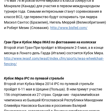
1-4 мая 76 игроков бочче мирового класса соберутся в
Монреале (Канада) для участия в первом международном
турнире года. Самыми интересными станут соревнования в
классе BC2, где первенство будут оспаривать три лидера
Масиэл Сантос (Бразилия), Нигель Мюррей (Великобритания)
и Роберт Мезик (Словакия).
http://www.bisfed.com/
Гран При и Кубок Мира IWAS по фехтованию на колясках
Второй этап Гран-При пройдет в Монреале 2-5 мая, а в конце
месяца в Лонато дель Гарда (Италия) состоится Кубок Мира.
http://www.iwasf.com/iwasf/index.cfm/sports/iwas-wheelchair-
fencing/
Кубок Мира IPC по пулевой стрельбе
Второй этап Кубка Мира 2014 IPC по пулевой стрельбе
пройдет 6-11 мая в Щецине (Польша). В нем примут участие
156 спортсменов из 27 стран. Среди них - паралимпийская
чемпионка из Бывшей Югославской Республики Македонии
Оливейра Наковска-Быкова и россиянин Валерий