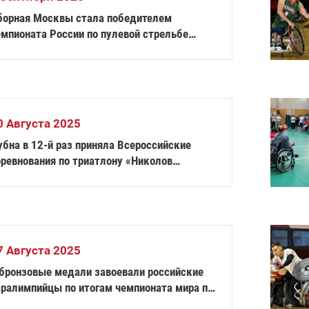
борная Москвы стала победителем
емпионата России по пулевой стрельбе
порта лиц с ПОДА в общекомандном зачёте
0 Августа 2025
бна в 12-й раз приняла Всероссийские
оревнования по триатлону «Николов
еревоз»
7 Августа 2025
 бронзовые медали завоевали российские
аралимпийцы по итогам чемпионата мира по
ебле на байдарках и каноэ в Италии