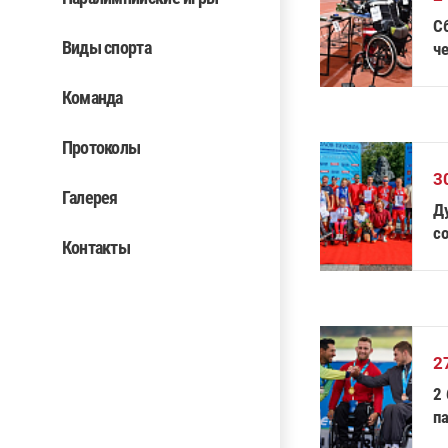
С
Виды спорта
ч
с
Команда
Протоколы
3
Галерея
Ду
с
Контакты
П
2
2
п
гр