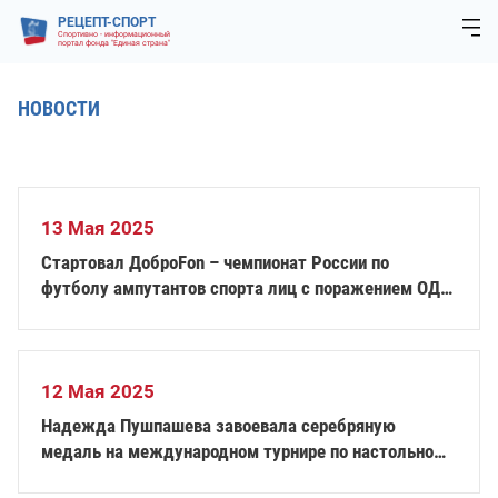
РЕЦЕПТ-СПОРТ
Спортивно - информационный
портал фонда "Единая страна"
НОВОСТИ
13 Мая 2025
Стартовал ДоброFon – чемпионат России по
футболу ампутантов спорта лиц с поражением ОДА,
1 круг
12 Мая 2025
Надежда Пушпашева завоевала серебряную
медаль на международном турнире по настольному
теннису «ITTF World Para Challenger Lasko 2025»