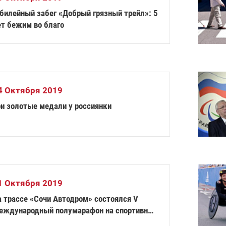
билейный забег «Добрый грязный трейл»: 5
ет бежим во благо
4 Октября 2019
ри золотые медали у россиянки
1 Октября 2019
а трассе «Сочи Автодром» состоялся V
еждународный полумарафон на спортивных
олясках Рецепт-Спорт