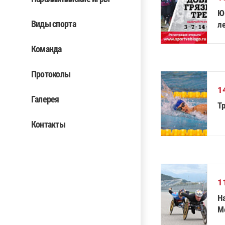
Ю
Виды спорта
л
Команда
Протоколы
1
Галерея
Т
Контакты
1
Н
М
к