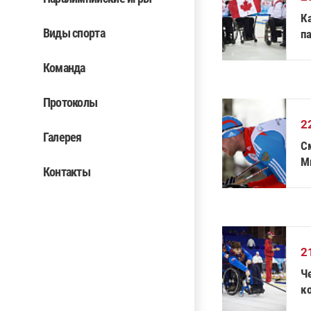
К
Виды спорта
п
Команда
Протоколы
2
Галерея
С
М
Контакты
2
Ч
ко
п