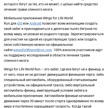
которого бегут за тех, кто не может, с целью найти средство
лечения травм спинного мозга.
Мобильное приложение Wings for Life World
Run для
iOS
или
Android
позволит всем желающим создать
свой забег и присоединиться к десяткам тысяч бегунов по
всему миру, не уезжая из родного города. Зарегистрироваться
для участия на одной из существующих трасс или создать
свою собственную можно на официальном
сайте
wingsforlifeworldrun.com
. 100% взносов участников идут
на поддержку исследований в области лечения травм
спинного мозга.
Wings for Life World Run – это забег, где все бегут не к финишу, а
от него, пока их не догонит движущаяся финишная черта: либо
специальный автомобиль, оборудованный считывающим
устройством, на официальной трассе, либо виртуальный
автомобиль-финиш, имитирующий условия забега в
мобильном приложении. Автомобили-финиши начинают
движение через 30 минут после старта одновременно по всему
миру и постепенно наращивают скорость. Когда такой