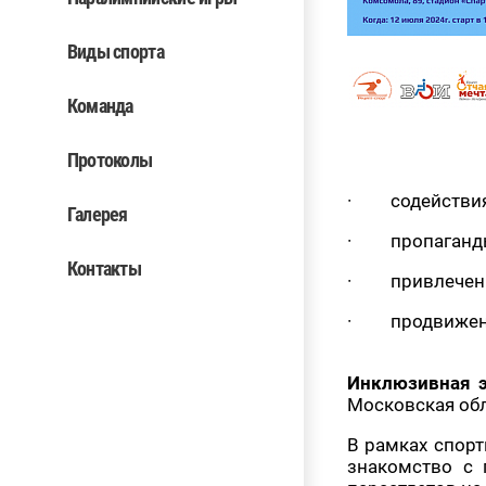
Виды спорта
Команда
Протоколы
· содействия 
Галерея
· пропаганды 
Контакты
· привлечения
· продвижения
Инклюзивная э
Московская обла
В рамках спор
знакомство с 