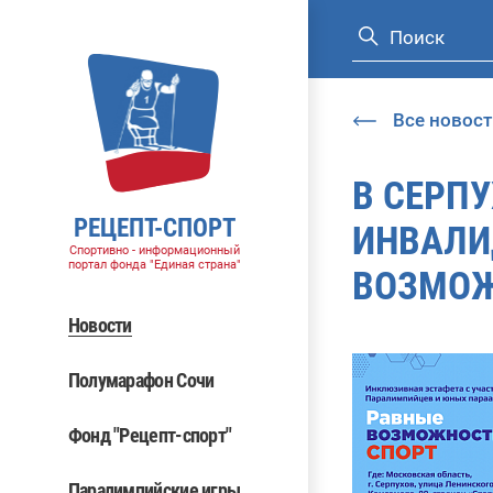
Все новост
В СЕРП
РЕЦЕПТ-СПОРТ
ИНВАЛИ
Спортивно - информационный
портал фонда "Единая страна"
ВОЗМОЖ
Новости
Полумарафон Сочи
Фонд "Рецепт-спорт"
Паралимпийские игры