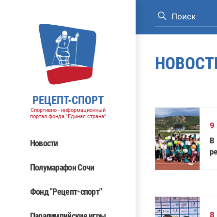
НОВОСТ
РЕЦЕПТ-СПОРТ
Спортивно - информационный
портал фонда "Единая страна"
9
В
Новости
р
а
Полумарафон Сочи
Фонд "Рецепт-спорт"
8
Паралимпийские игры