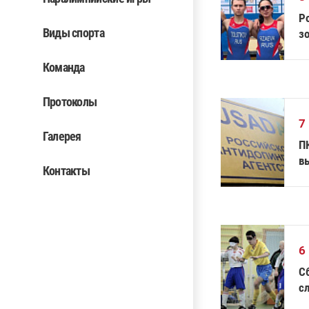
Р
Виды спорта
з
м
Команда
Протоколы
7
Галерея
ПК
в
Контакты
в
6
С
с
ч