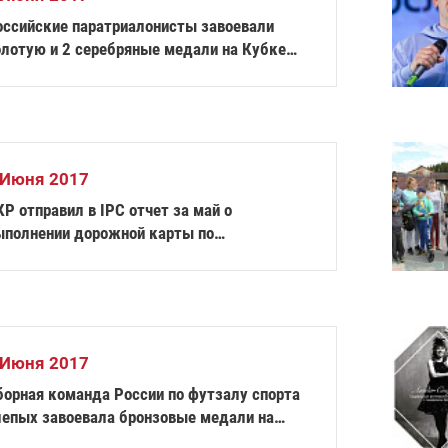
оссийские паратриалонисты завоевали
олотую и 2 серебряные медали на Кубке
ира во Франции
 Июня 2017
Р отправил в IPC отчет за май о
ыполнении дорожной карты по
осстановлению
 Июня 2017
борная команда России по футзалу спорта
лепых завоевала бронзовые медали на
емпионате мира в Италии