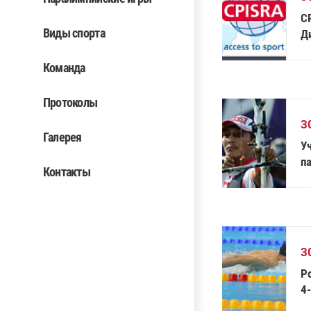
C
Виды спорта
Д
Команда
Протоколы
3
Галерея
У
п
Контакты
К
3
Р
4