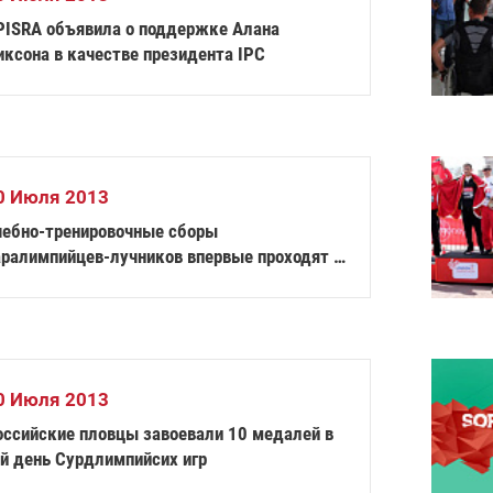
PISRA объявила о поддержке Алана
иксона в качестве президента IPC
0 Июля 2013
чебно-тренировочные сборы
аралимпийцев-лучников впервые проходят в
абардино-Балкарии
0 Июля 2013
оссийские пловцы завоевали 10 медалей в
-й день Сурдлимпийсих игр