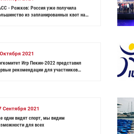
АСС - Рожков: Россия уже получила
ольшинство из запланированных квот на
аралимпиаду в Пекине
 Октября 2021
ргкомитет Игр Пекин-2022 представил
ервые рекомендации для участников
лимпийских и Паралимпийских Игр
7 Сентября 2021
де одни видят спорт, мы видим
озможности для всех