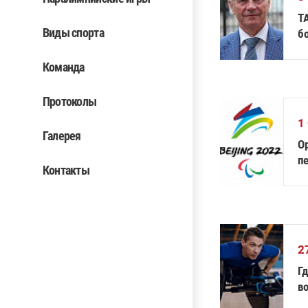
Т
Виды спорта
б
П
Команда
Протоколы
1
Галерея
О
п
Контакты
О
2
Г
в