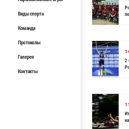
Р
Виды спорта
по
пр
зи
Команда
Протоколы
1
Галерея
2
Ро
Контакты
Ф
1
И
на
В