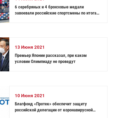
6 серебряных и 4 бронзовые медали
завоевали российские спортсмены по итогам
чемпионата мира по паравелоспорту на шоссе
в Португалии
13 Июня 2021
Премьер Японии рассказал, при каком
условии Олимпиаду не проведут
10 Июня 2021
Благфонд «Протек» обеспечит защиту
российской делегации от коронавирусной
инфекции на XVI Паралимпийских летних