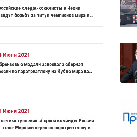
оссийские следж-хоккеисты в Чехии
ведут борьбу за титул чемпионов мира и
аво участвовать в XIII Паралимпийских
мних играх 2022 года в Пекине
4 Июня 2021
 бронзовые медали завоевала сборная
ссии по паратриатлону на Кубке мира во
ранции
1 Июня 2021
тоги выступления сборной команды России
 этапе Мировой серии по паратриатлону в
еликобритании