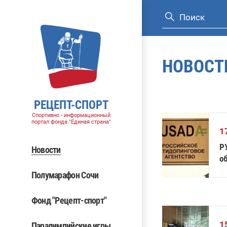
НОВОСТ
РЕЦЕПТ-СПОРТ
Спортивно - информационный
портал фонда "Единая страна"
1
Р
Новости
о
до
Полумарафон Сочи
Фонд "Рецепт-спорт"
1
Паралимпийские игры