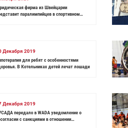
ридическая фирма из Швейцарии
редставит паралимпийцев в спортивном
рбитраже
0 Декабря 2019
ппотерапия для ребят с особенностями
доровья. В Котельниках детей лечат лошади
7 Декабря 2019
УСАДА передало в WADA уведомление о
есогласии с санкциями в отношении
оссийского спорта