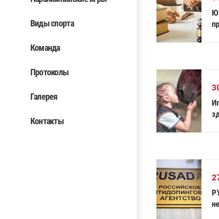
Ю
Виды спорта
п
а
Команда
Протоколы
3
Галерея
И
з
Контакты
2
Р
н
р