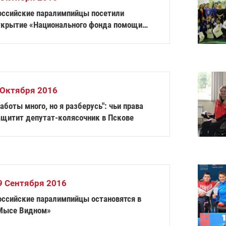
оссийские паралимпийцы посетили
ткрытие «Национального фонда помощи
етям сиротам и детям, оставшимся без
печения родителей «Ты не один»
 Октября 2016
аботы много, но я разберусь": чьи права
ащитит депутат-колясочник в Пскове
9 Сентября 2016
оссийские паралимпийцы остановятся в
Мысе Видном»