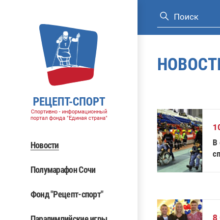
НОВОСТ
РЕЦЕПТ-СПОРТ
Спортивно - информационный
портал фонда "Единая страна"
1
В 
Новости
сп
с
Полумарафон Сочи
Фонд "Рецепт-спорт"
8
Паралимпийские игры