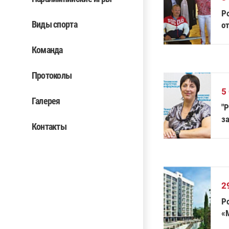
Р
Виды спорта
о
д
по
Команда
Протоколы
5
Галерея
"Р
з
Контакты
2
Р
«