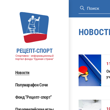
НОВОСТ
РЕЦЕПТ-СПОРТ
Спортивно - информационный
портал фонда "Единая страна"
1
О
Новости
у
т
Полумарафон Сочи
Фонд "Рецепт-спорт"
1
Паралимпийские игры