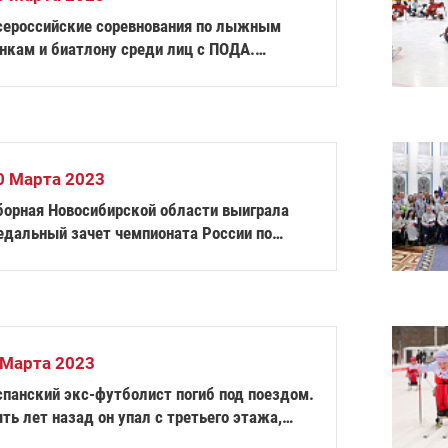
сероссийские соревнования по лыжным
онкам и биатлону среди лиц с ПОДА.
жевск. Биатлон. Спринт
0 Марта 2023
борная Новосибирской области выиграла
едальный зачет чемпионата России по
ехтованию на колясках
 Марта 2023
спанский экс-футболист погиб под поездом.
ть лет назад он упал с третьего этажа,
тал инвалидом и выиграл чемпионат по