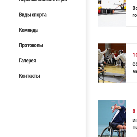
В
Виды спорта
г
И
Команда
Протоколы
1
Галерея
C
м
Контакты
ф
8
И
Пя
с