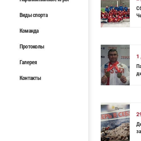
С
Виды спорта
Ч
Команда
Протоколы
1
Галерея
П
д
Контакты
2
Д
з