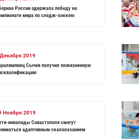
борная России одержала победу на
емпионате мира по следж-хоккею
 Декабря 2019
аралимпиец Сычев получил пожизненную
исквалификацию
9 Ноября 2019
ети-инвалиды Севастополя смогут
аниматься адаптивным скалолазанием