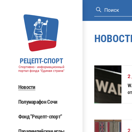
НОВОСТ
РЕЦЕПТ-СПОРТ
Спортивно - информационный
портал фонда "Единая страна"
2
W
Новости
о
с
Полумарафон Сочи
Фонд "Рецепт-спорт"
2
Паралимпийские игры