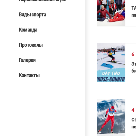
Т
Виды спорта
п
П
Команда
Протоколы
6
Галерея
Э
б
Контакты
4
С
п
и