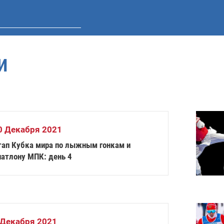
И
0 Декабря 2021
тап Кубка мира по лыжным гонкам и
иатлону МПК: день 4
 Декабря 2021