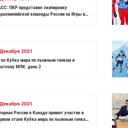
АСС: ПКР представил экипировку
аралимпийской команды России на Игры в
екине
 Декабря 2021
тап Кубка мира по лыжным гонкам и
иатлону МПК: день 2
 Декабря 2021
борная России в Канаде примет участие в
ервом этапе Кубка мира по лыжным гонкам
 биатлону МПК