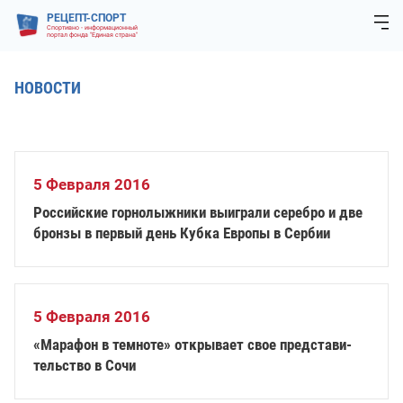
РЕЦЕПТ-СПОРТ
Спортивно - информационный
портал фонда "Единая страна"
НОВОСТИ
5 Февраля 2016
Российские горнолыжники выиграли серебро и две
бронзы в первый день Кубка Европы в Сербии
5 Февраля 2016
«Ма­ра­фон в тем­но­те» от­кры­ва­ет свое пред­ста­ви­
тель­ство в Со­чи