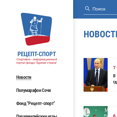
НОВОСТ
РЕЦЕПТ-СПОРТ
Спортивно - информационный
портал фонда "Единая страна"
7
В
Новости
гд
с
Полумарафон Сочи
Фонд "Рецепт-спорт"
6
Паралимпийские игры