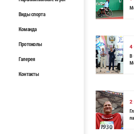
M
Виды спорта
Команда
Протоколы
4
В
Галерея
М
к
Контакты
2
Г
п