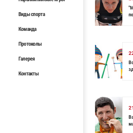
"
Виды спорта
по
Команда
Протоколы
2
Галерея
В
з
Контакты
М
2
Ва
м