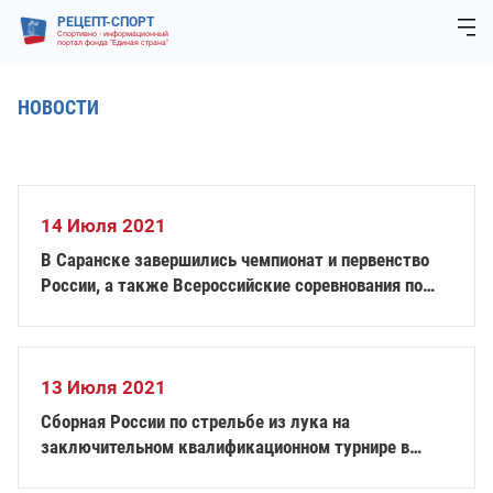
РЕЦЕПТ-СПОРТ
Спортивно - информационный
портал фонда "Единая страна"
НОВОСТИ
14 Июля 2021
В Саранске завершились чемпионат и первенство
России, а также Всероссийские соревнования по
настольному теннису спорта лиц с ИН
13 Июля 2021
Сборная России по стрельбе из лука на
заключительном квалификационном турнире в
Чехии завоевала 2 квоты на участие в XVI