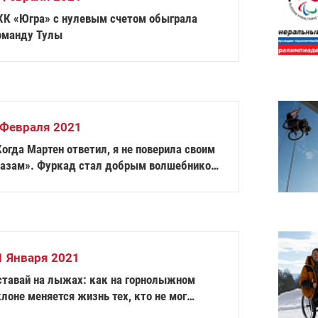
ХК «Югра» с нулевым счетом обыграла
оманду Тулы
 Февраля 2021
огда Мартен ответил, я не поверила своим
лазам». Фуркад стал добрым волшебником
ля еще одной россиянки
1 Января 2021
ставай на лыжах: как на горнолыжном
лоне меняется жизнь тех, кто не мог
дить, и тех, кто им помогает