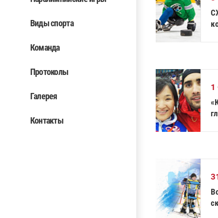
С
Виды спорта
к
Команда
Протоколы
1
Галерея
«К
г
Контакты
д
3
В
ск
хо