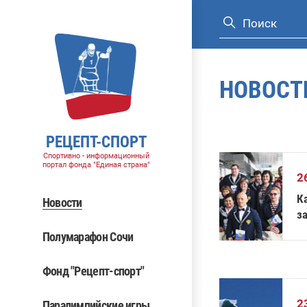
НОВОСТ
РЕЦЕПТ-СПОРТ
Спортивно - информационный
портал фонда "Единая страна"
2
К
Новости
з
п
Полумарафон Сочи
Фонд "Рецепт-спорт"
2
Паралимпийские игры