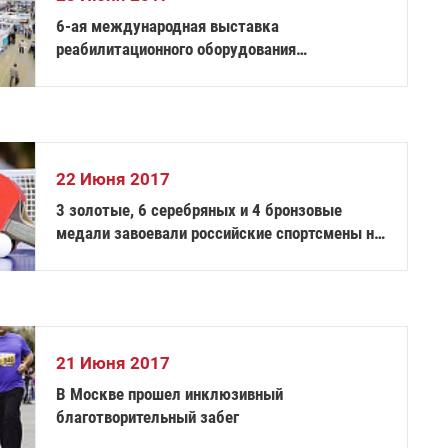
6-ая международная выставка
реабилитационного оборудования
«Интеграция`17 Москва» и 1-ый Российский
Форум по ортопедии и реабилитационной
технике успешно проведены
22 Июня 2017
3 золотые, 6 серебряных и 4 бронзовые
медали завоевали российские спортсмены на
международных соревнованиях по
настольному теннису спорта лиц с ПОДА и ИН
21 Июня 2017
В Москве прошел инклюзивный
благотворительный забег