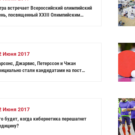
гра встречает Всероссийский олимпийский
ень, посвященный ХХIII Олимпийским
имним играм-2018
2 Июня 2017
арсонс, Джарвис, Петерссон и Чжан
фициально стали кандидатами на пост
лавы IPC
2 Июня 2017
то будет, когда кибернетика перешагнет
едицину?