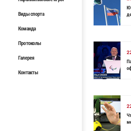
Ю
Виды спорта
д
з
Команда
Протоколы
2
Галерея
П
о
Контакты
г
2
Ч
м