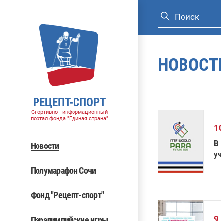
НОВОСТ
РЕЦЕПТ-СПОРТ
Спортивно - информационный
портал фонда "Единая страна"
1
В
Новости
у
на
Полумарафон Сочи
п
Фонд "Рецепт-спорт"
9
Паралимпийские игры