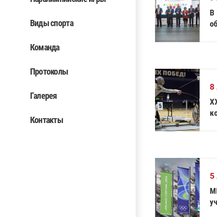
В
Виды спорта
о
«
Команда
Протоколы
8
Галерея
X
к
Контакты
5
М
у