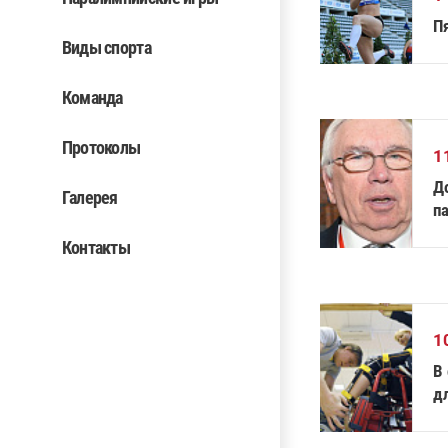
П
Виды спорта
Команда
Протоколы
1
До
Галерея
п
Ри
Контакты
1
В
д