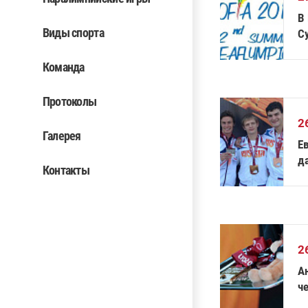
В 
Виды спорта
С
Команда
Протоколы
2
Галерея
Е
д
Контакты
2
А
че
т