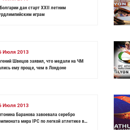
Болгарии дан старт XXII летним
урдлимпийским играм
6 Июля 2013
вгений Швецов заявил, что медали на ЧМ
ались ему проще, чем в Лондоне
6 Июля 2013
нтонина Баранова завоевала серебро
мпионата мира IPC по легкой атлетике в
олкании ядра