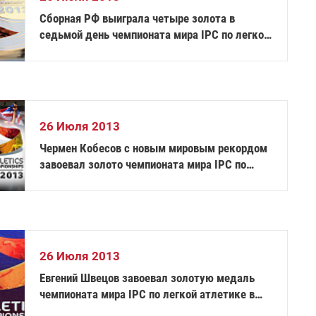
Сборная РФ выиграла четыре золота в
седьмой день чемпионата мира IPC по легкой
атлетике и уверенно лидирует в
общекомандном зачете
26 Июля 2013
Чермен Кобесов с новым мировым рекордом
завоевал золото чемпионата мира IPC по
легкой атлетике в беге на 400 метров!
26 Июля 2013
Евгений Швецов завоевал золотую медаль
чемпионата мира IPC по легкой атлетике в
беге на 400 метров, Андрей Жирнов - третий!