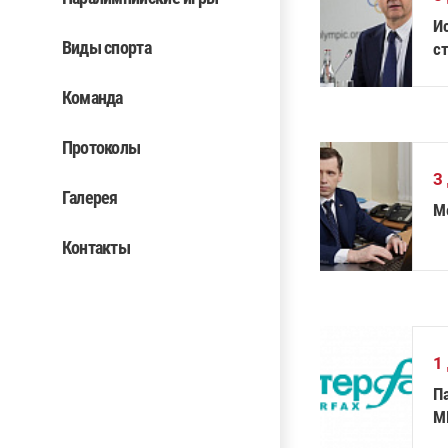
И
Виды спорта
с
Команда
Протоколы
3
Галерея
М
Контакты
1
П
М
о