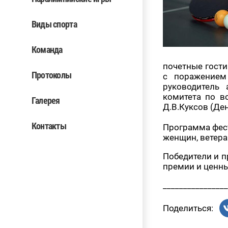
Виды спорта
Команда
почетные гости
Протоколы
с поражением 
руководитель 
комитета по в
Галерея
Д.В.Куксов (Де
Контакты
Программа фест
женщин, ветера
Победители и 
премии и ценны
________________
Поделиться: