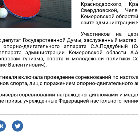
Краснодарского, Кра
Свердловской, Челя
Кемеровской областей,
сайте администрации 
Участников на цер
: депутат Государственной Думы, заслуженный мастер
опорно-двигательного аппарата С.А.Поддубный (Се
аппарата администрации Кемеровской области А.А.
опросам туризма, спорта и молодежной политики С
нис Валентинович).
иваля включала проведение соревнований по настоль
нов спорта, лиц с поражением опорно-двигательного 
призеры соревнований награждены дипломами и медал
е призы, учрежденные Федерацией настольного тенни
________________________________________________________