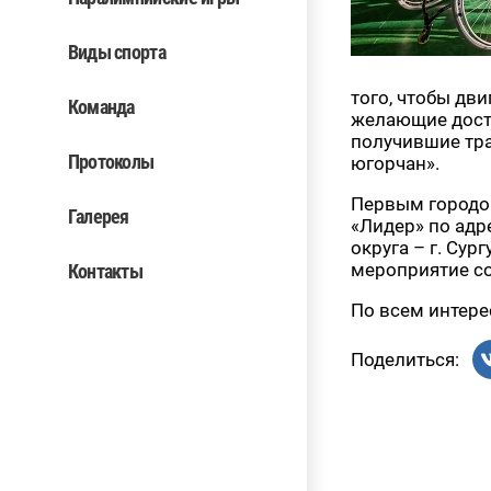
Виды спорта
того, чтобы дв
Команда
желающие дости
получившие тра
Протоколы
югорчан».
Первым городом
Галерея
«Лидер» по адр
округа – г. Сур
мероприятие сос
Контакты
По всем интере
Поделиться: