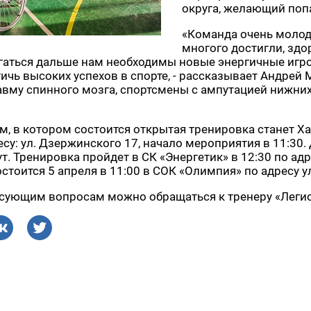
округа, желающий попа
«Команда очень молода
многого достигли, здо
игаться дальше нам необходимы новые энергичные игро
чь высоких успехов в спорте, - рассказывает Андрей М
вму спинного мозга, спортсмены с ампутацией нижних
, в котором состоится открытая тренировка станет Ха
есу: ул. Дзержинского 17, начало мероприятия в 11:3
гут. Тренировка пройдет в СК «Энергетик» в 12:30 по ад
тоится 5 апреля в 11:00 в СОК «Олимпия» по адресу ул.
сующим вопросам можно обращаться к тренеру «Легио