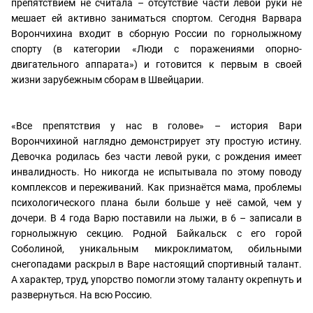
препятствием не считала – отсутствие части левой руки не
мешает ей активно заниматься спортом. Сегодня Варвара
Ворончихина входит в сборную России по горнолыжному
спорту (в категории «Люди с поражениями опорно-
двигательного аппарата») и готовится к первым в своей
жизни зарубежным сборам в Швейцарии.
«Все препятствия у нас в голове» – история Вари
Ворончихиной наглядно демонстрирует эту простую истину.
Девочка родилась без части левой руки, с рождения имеет
инвалидность. Но никогда не испытывала по этому поводу
комплексов и переживаний. Как признаётся мама, проблемы
психологического плана были больше у неё самой, чем у
дочери. В 4 года Варю поставили на лыжи, в 6 – записали в
горнолыжную секцию. Родной Байкальск с его горой
Соболиной, уникальным микроклиматом, обильными
снегопадами раскрыл в Варе настоящий спортивный талант.
А характер, труд, упорство помогли этому таланту окрепнуть и
развернуться. На всю Россию.