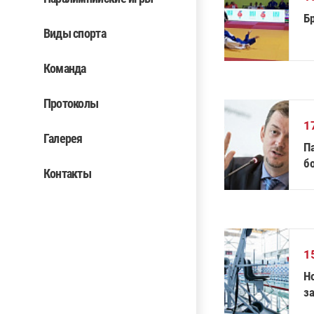
Б
Виды спорта
Команда
Протоколы
1
Галерея
П
б
Контакты
в
1
Н
з