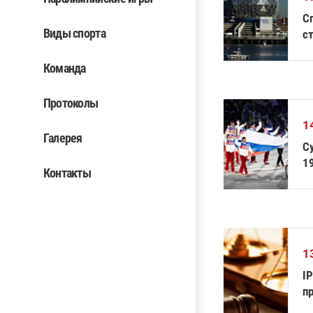
С
Виды спорта
с
Команда
Протоколы
1
Галерея
С
1
Контакты
1
IP
п
п