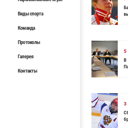
Б
Виды спорта
в
Команда
Протоколы
5
Галерея
В
П
Контакты
3
С
б