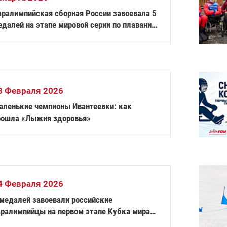
аралимпийская сборная России завоевала 5
едалей на этапе мировой серии по плаванию
 Австралии
8 Февраля 2026
аленькие чемпионы Ивантеевки: как
рошла «Лыжня здоровья»
4 Февраля 2026
 медалей завоевали российские
аралимпийцы на первом этапе Кубка мира
о фехтованию на колясках в Италии