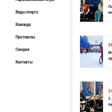
П
Виды спорта
м
в
Команда
Протоколы
2
Галерея
М
п
Контакты
2
5
п
п