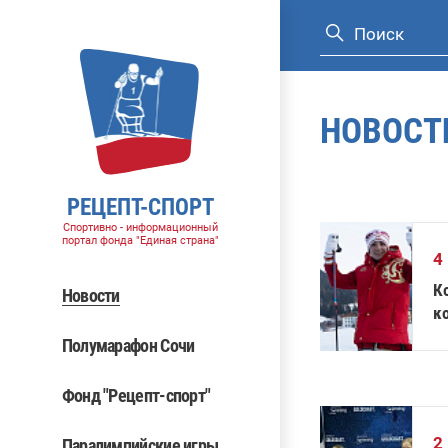
НОВОСТ
РЕЦЕПТ-СПОРТ
Спортивно - информационный
портал фонда "Единая страна"
4
К
Новости
к
и
Полумарафон Сочи
Фонд "Рецепт-спорт"
2
Паралимпийские игры