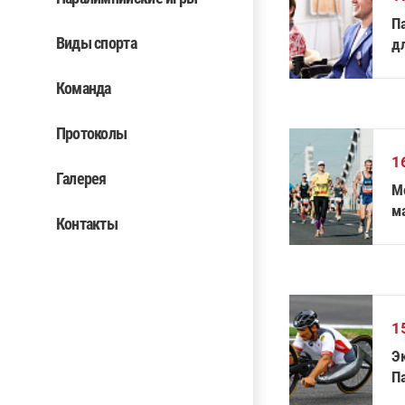
П
Виды спорта
д
Команда
Протоколы
1
Галерея
М
м
Контакты
1
Э
П