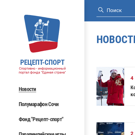
НОВОСТ
РЕЦЕПТ-СПОРТ
Спортивно - информационный
портал фонда "Единая страна"
4
К
Новости
к
и
Полумарафон Сочи
Фонд "Рецепт-спорт"
2
Паралимпийские игры