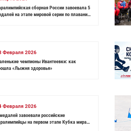
аралимпийская сборная России завоевала 5
едалей на этапе мировой серии по плаванию
 Австралии
8 Февраля 2026
аленькие чемпионы Ивантеевки: как
рошла «Лыжня здоровья»
4 Февраля 2026
 медалей завоевали российские
аралимпийцы на первом этапе Кубка мира
о фехтованию на колясках в Италии