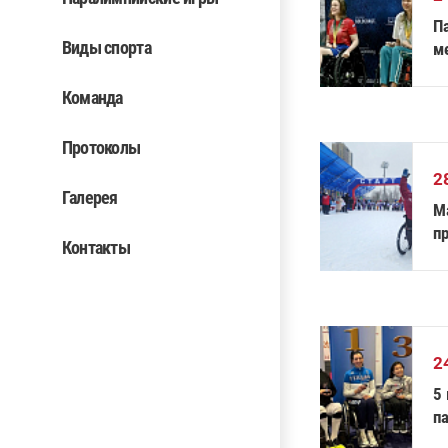
П
Виды спорта
м
в
Команда
Протоколы
2
Галерея
М
п
Контакты
2
5
п
п