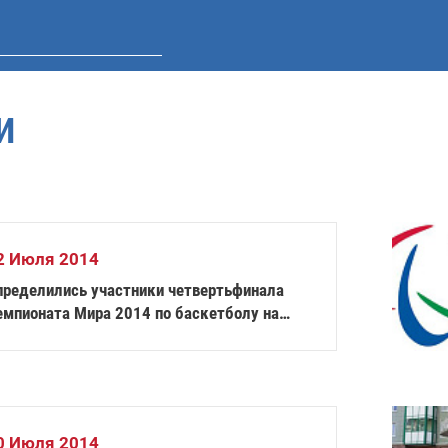
И
2 Июля 2014
пределились участники четвертьфинала
емпионата Мира 2014 по баскетболу на
олясках среди мужчин
0 Июля 2014