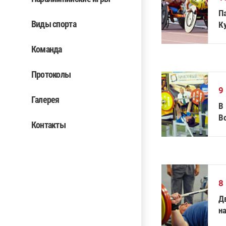
П
Виды спорта
К
Команда
Протоколы
9
Галерея
В
В
Контакты
п
8
Д
н