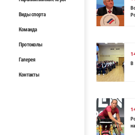
В
Виды спорта
Р
М
Команда
Протоколы
1
Галерея
В
Контакты
1
Р
н
на