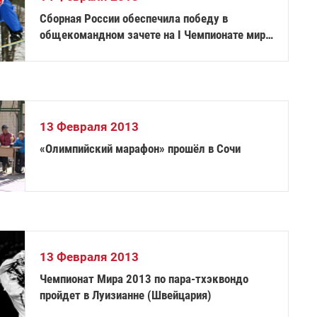
Сборная России обеспечила победу в
общекомандном зачете на I Чемпионате мира
по сноуборду среди глухих спортсменов
13 Февраля 2013
«Олим­пий­ский ма­ра­фон» про­шёл в Со­чи
13 Февраля 2013
Чемпионат Мира 2013 по пара-тхэквондо
пройдет в Луизианне (Швейцария)