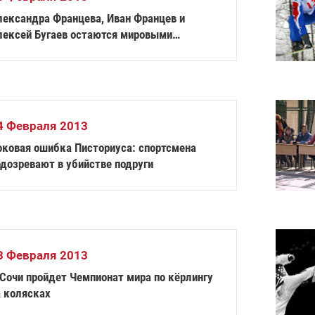
лександра Францева, Иван Францев и
лексей Бугаев остаются мировыми
идерами Кубка Мира IPC по горным лыжам
4 Февраля 2013
оковая ошибка Писториуса: спортсмена
одозревают в убийстве подруги
3 Февраля 2013
а колясках