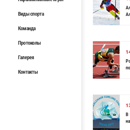
А
Виды спорта
А
л
Команда
Протоколы
1
Галерея
Р
п
Контакты
1
В Сочи пройдет Чемпионат мира по кёрлингу
н