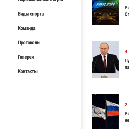
Р
Виды спорта
Сп
П
Команда
Протоколы
4
Галерея
П
п
Контакты
2
Р
н