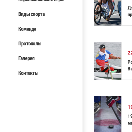
Дз
Виды спорта
п
Команда
Протоколы
2
Галерея
Р
Ве
Контакты
1
1
м