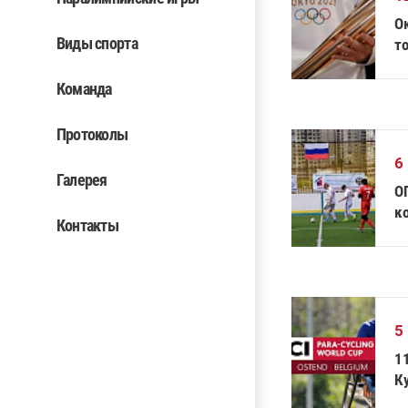
О
Виды спорта
т
Команда
Протоколы
6
Галерея
О
к
Контакты
5
1
К
Б