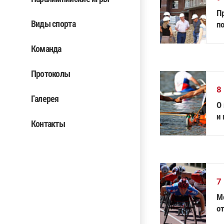
П
Виды спорта
п
Команда
Протоколы
8
Галерея
О
и 
Контакты
7
М
о
а