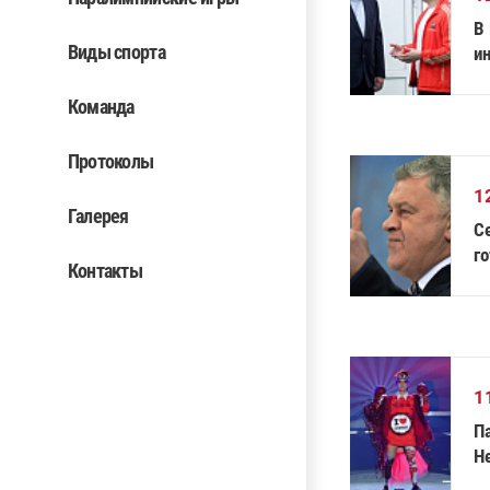
В
Виды спорта
и
Команда
Протоколы
1
Галерея
С
го
Контакты
сб
1
П
Н