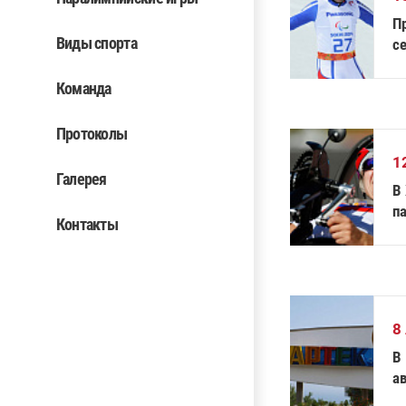
П
Виды спорта
с
Команда
Протоколы
1
Галерея
В
п
Контакты
8
В
а