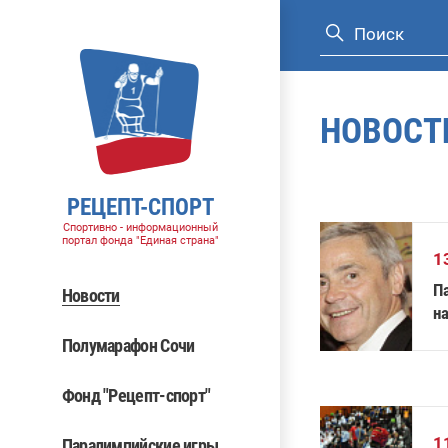
НОВОСТ
РЕЦЕПТ-СПОРТ
Спортивно - информационный
портал фонда "Единая страна"
1
П
Новости
на
с
Полумарафон Сочи
п
Фонд "Рецепт-спорт"
1
Паралимпийские игры