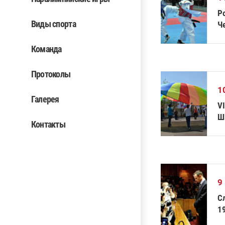
Ро
Виды спорта
Ч
Л
Команда
Протоколы
1
Галерея
V
Ш
Контакты
9
С
19