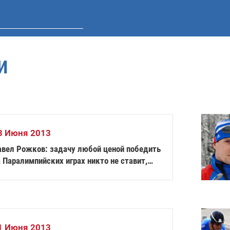
И
3 Июня 2013
авел Рожков: задачу любой ценой победить
 Паралимпийских играх никто не ставит,
амое главное – чтобы спортсмены достойно
редставляли свою страну
1 Июня 2013