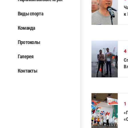
Ч
Виды спорта
к
Команда
Протоколы
4
Галерея
С
В
Контакты
п
1
«
«С