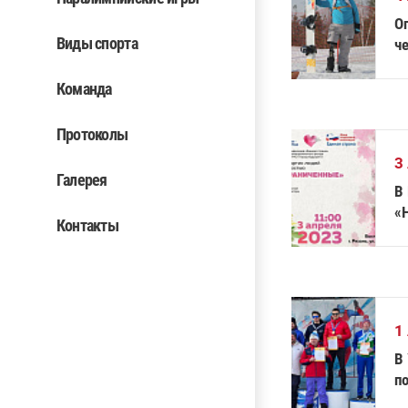
О
Виды спорта
ч
Команда
Протоколы
3
Галерея
В
«
Контакты
1
В
п
п