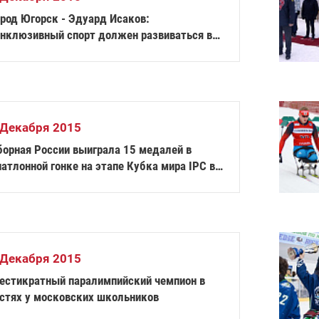
ород Югорск - Эдуард Исаков:
Инклюзивный спорт должен развиваться во
ех регионах страны"
 Декабря 2015
борная России выиграла 15 медалей в
лонной гонке на этапе Кубка мира IPC в
юмени
 Декабря 2015
естикратный паралимпийский чемпион в
остях у московских школьников