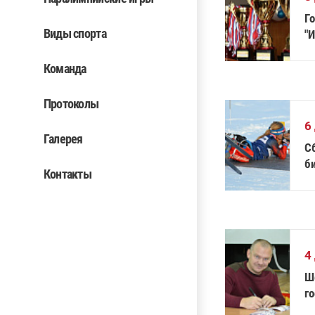
Г
Виды спорта
"
вс
Команда
Протоколы
6
Галерея
С
биат
Контакты
Т
4
Ш
г